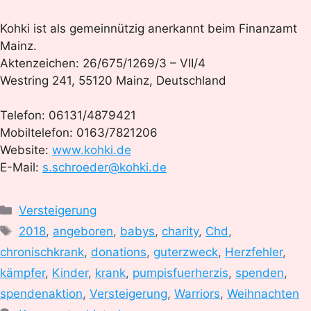
Kohki ist als gemeinnützig anerkannt beim Finanzamt
Mainz.
Aktenzeichen: 26/675/1269/3 – VII/4
Westring 241, 55120 Mainz, Deutschland
Telefon: 06131/4879421
Mobiltelefon: 0163/7821206
Website:
www.kohki.de
E-Mail:
s.schroeder@kohki.de
Kategorien
Versteigerung
Schlagwörter
2018
,
angeboren
,
babys
,
charity
,
Chd
,
chronischkrank
,
donations
,
guterzweck
,
Herzfehler
,
kämpfer
,
Kinder
,
krank
,
pumpisfuerherzis
,
spenden
,
spendenaktion
,
Versteigerung
,
Warriors
,
Weihnachten