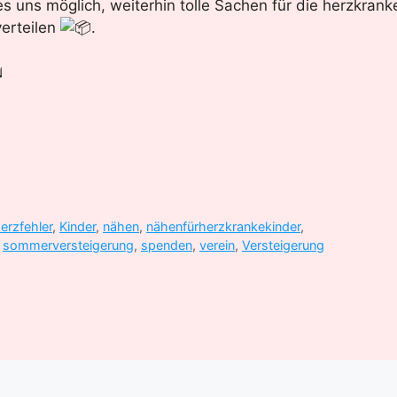
s uns möglich, weiterhin tolle Sachen für die herzkrank
erteilen
.
erzfehler
,
Kinder
,
nähen
,
nähenfürherzkrankekinder
,
,
sommerversteigerung
,
spenden
,
verein
,
Versteigerung