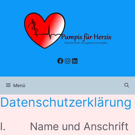
Zum
Inhalt
springen
Facebook
Instagram
LinkedIn
Menü
Datenschutzerklärung
I. Name und Anschrift